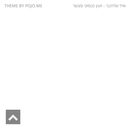
אייל שלזינגר - יועץ פנסיוני ומגשר
POJO.ME
THEME BY
גל
לר